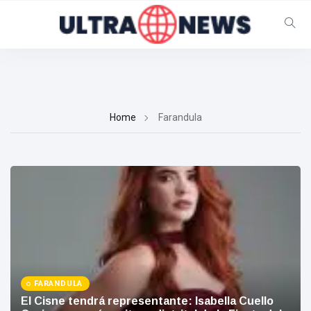
Follow us
65
K
Home
Farandula
12
K
678
Categories
FARANDULA
Santa Marta
(789)
El Cisne tendrá representante: Isabella Cuello
Magdalena
(393)