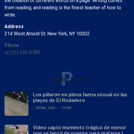
the creation of different words on a page. Writing comes
from reading, and reading is the finest teacher of how to
write.
Address
214 West Arnold St. New York, NY 10002
Phone
+(123) 345-6789
P
Popular Posts
Los pillaron en plena faena sexual en las
playas de El Rodadero
08 Mar, 2025
13,448
Video captó momento trágico de menor
que se lanzó de puente para quitarse la