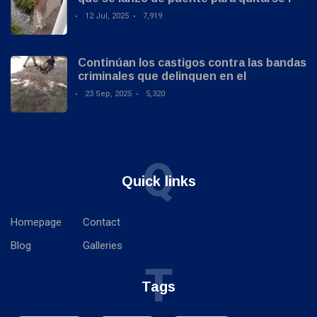
vida
12 Jul, 2025
7,919
Continúan los castigos contra las bandas
criminales que delinquen en el
Magdalena y La Guajira
23 Sep, 2025
5,320
Q
Quick links
Homepage
Contact
Blog
Galleries
T
Tags