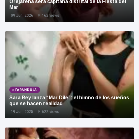
Orejarena será capitana distrital de la Fiesta del
Mar
Judiciales
(200)
09 Jun, 2026
162 views
Nacional
(179)
Politica
(117)
L
Lastest Post
SANTA
MARTA
Accidente
de
FARANDULA
tránsito
Sara Rey lanza “Mar Dile”: el himno de los sueños
09
88
en Don
Aug,
views
que se hacen realidad
2026
Jaca
19 Jun, 2025
622 views
SANTA MARTA
ESSMAR,
desalinizadoras
y El Curval: