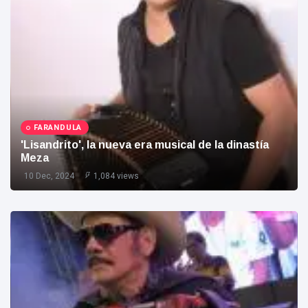
Etnias
Ecoturismo
Baños Sagrados Sierra Nevada
#Capturado
Salud
FARANDULA
'Lisandrito', la nueva era musical de la dinastía
Meza
10 Dec, 2024
1,084 views