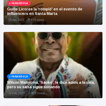
estético en
FARANDULA
Barranquilla
MAGDALENA
Guille Licores la 'rompió' en el evento de
influencers en Santa Marta
Hilda Borja, la
superintendente
03 Apr, 2025
670 views
encargada que
08 Aug,
116
concretó en
2026
views
tiempo récord la
T
devolución de la
Essmar a los
Tags
samarios
#Judiciales
Atencion
FARANDULA
Colombia
Wilson Manyoma, ‘Saoko’, le dice adiós a la vida,
pero su salsa sigue sonando
Santa Marta
20 Feb, 2025
873 views
Ultima Hora