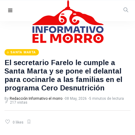
Síganos
SANTA MARTA
El secretario Farelo le cumple a
Santa Marta y se pone el delantal
para cocinarle a las familias en el
T
programa Cero Desnutrición
Tags
By
Redacción Informativo el morro
08 May, 2026
5 minutos de lectura
217 vistas
#Judiciales
Atencion
0 likes
Colombia